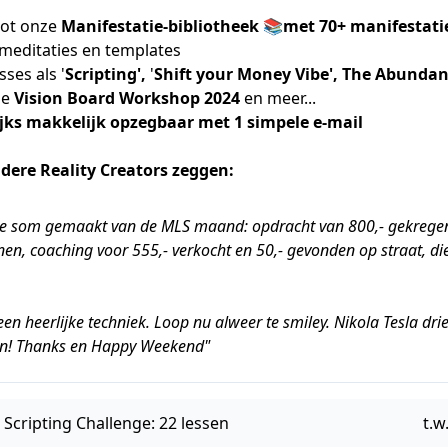
ot onze
Manifestatie-bibliotheek 📚met 70+ manifestati
 meditaties en templates
ses als '
Scripting',
'
Shift your Money Vibe', The Abunda
de
Vision Board Workshop 2024
en meer...
ks makkelijk opzegbaar met 1 simpele e-mail
ndere Reality Creators zeggen:
de som gemaakt van de MLS maand: opdracht van 800,- gekregen
n, coaching voor 555,- verkocht en 50,- gevonden op straat, di
n heerlijke techniek. Loop nu alweer te smiley. Nikola Tesla dri
in! Thanks en Happy Weekend"
e Scripting Challenge: 22 lessen
t.w.