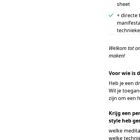
sheet
+ directe
manifesta
techniek
Welkom tot onz
maken!
Voor wie is d
Heb je een dr
Wil je toegan
zijn om een 
Krijg een per
style heb g
welke meditat
welke techni