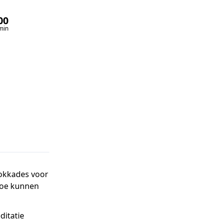
00
00
min
sec
lokkades voor
 toe kunnen
ditatie