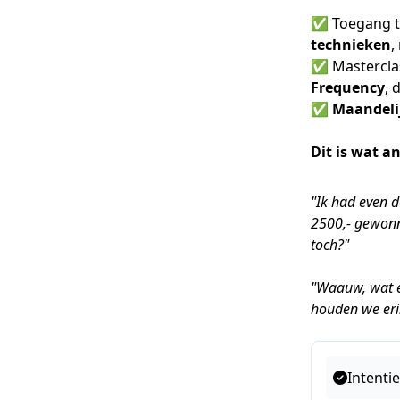
✅ Toegang t
technieken
,
✅ Masterclas
Frequency
, 
✅
Maandelij
Dit is wat a
"Ik had even 
2500,- gewonne
toch?"
"Waauw, wat ee
houden we er
Intenti