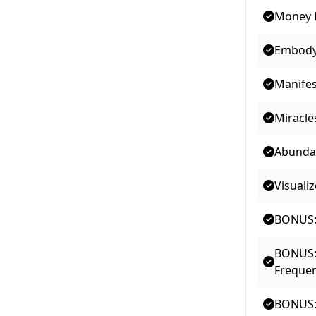
Money L
Embody 
Manifes
Miracles
Abundan
Visuali
BONUS: 
BONUS:
Frequen
BONUS: