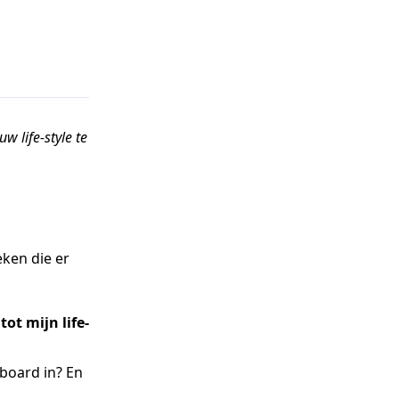
w life-style te
eken die er
tot mijn life-
 board in? En