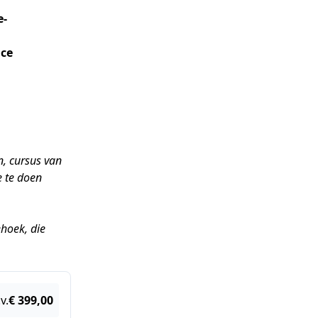
e-
nce
, cursus van
e te doen
ehoek, die
v.
€ 399,00