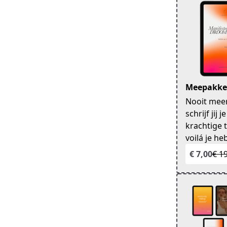
Meepakker
Nooit meer
schrijf jij
krachtige 
voilá je heb
€ 7,00
€ 1