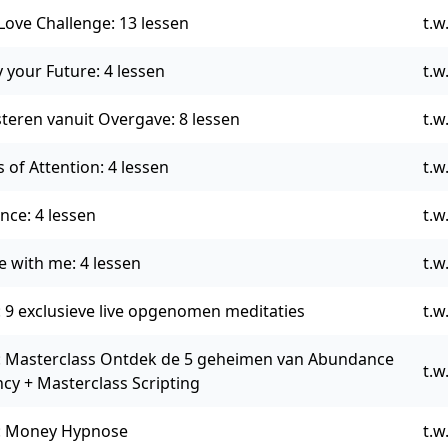
ove Challenge: 13 lessen
t.w.
your Future: 4 lessen
t.w.
teren vanuit Overgave: 8 lessen
t.w.
 of Attention: 4 lessen
t.w.
ce: 4 lessen
t.w.
ze with me: 4 lessen
t.w.
9 exclusieve live opgenomen meditaties
t.w.
 Masterclass Ontdek de 5 geheimen van Abundance
t.w.
cy + Masterclass Scripting
 Money Hypnose
t.w.