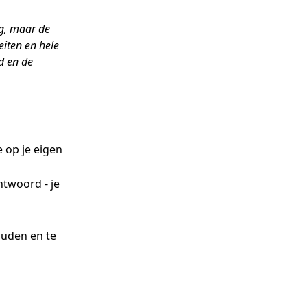
g, maar de
eiten en hele
d en de
e op je eigen
ntwoord - je
ouden en te