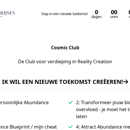
0
00
Stap in een nieuwe toekomst
dagen
uren
Cosmic Club
De Club voor verdieping in Reality Creation
IK WIL EEN NIEUWE TOEKOMST CREËEREN!
ersoonlijke Abundance
2: Transformeer jouw b
overvloed - je moet het
laten
nce Blueprint / mijn cheat
4: Attract Abundance me