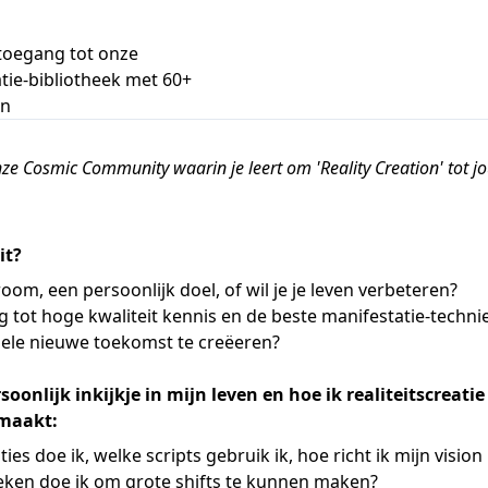
 toegang tot onze
tie-bibliotheek met 60+
en
e Cosmic Community waarin je leert om 'Reality Creation' tot jou
it?
oom, een persoonlijk doel, of wil je je leven verbeteren?
g tot hoge kwaliteit kennis en de beste manifestatie-techni
hele nieuwe toekomst te creëeren?
soonlijk inkijkje in mijn leven en hoe ik realiteitscreatie 
emaakt:
ies doe ik, welke scripts gebruik ik, hoe richt ik mijn vision
eken doe ik om grote shifts te kunnen maken?