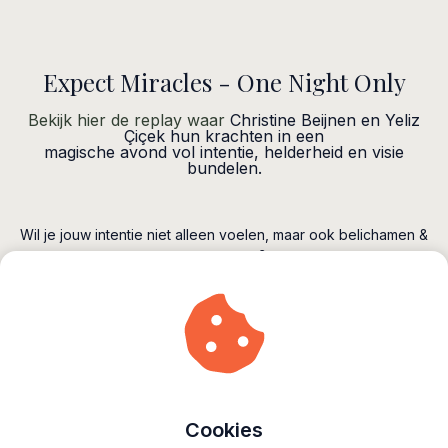
Expect Miracles - One Night Only
Bekijk hier de replay waar
Christine Beijnen en Yeliz
Çiçek hun krachten in een
magische avond vol intentie, helderheid en visie
bundelen.
Wil je jouw intentie niet alleen voelen, maar ook belichamen &
vormgeven?
In de Exclusieve Workshop Rebrand Yourself 2026 vertaal je
jouw visie naar
identiteit, stijl, positionering & uitstraling.
Alleen nu nog met korting: gebruik code REBRAND2026
voor 200 euro miracle korting.
Cookies