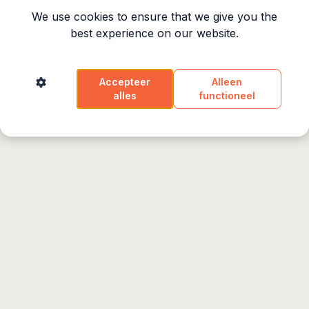
REBRAND YOURSELF 2026
We use cookies to ensure that we give you the
best experience on our website.
Een vernieuwde live serie. Beperkt aantal plekken.
Accepteer
Alleen
alles
functioneel